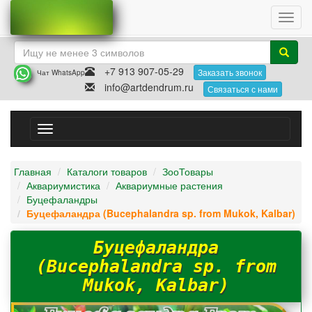
Toggl
navig
+7 913 907-05-29
Заказать звонок
Чат WhatsApp
info@artdendrum.ru
Связаться с нами
Toggle
navigation
Главная
Каталоги товаров
ЗооТовары
Аквариумистика
Аквариумные растения
Буцефаландры
Буцефаландра (Bucephalandra sp. from Mukok, Kalbar)
Буцефаландра
(Bucephalandra sp. from
Mukok, Kalbar)