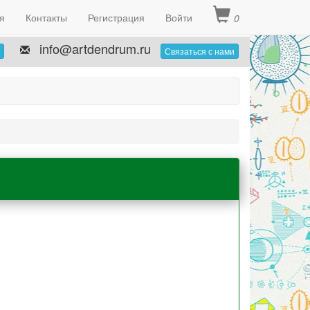
я
Контакты
Регистрация
Войти
0
info@artdendrum.ru
Связаться с нами