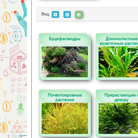
Вид
Буцефаландры
Длиннолистные
розеточные расте
Почвопокровные
Прирастающие 
растения
декору