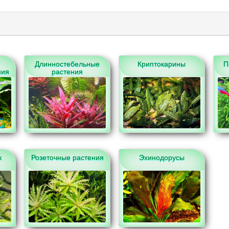
Длинностебельные
Криптокарины
П
ния
растения
к
Розеточные растения
Эхинодорусы