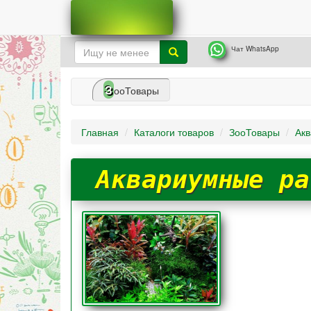
Чат WhatsApp
З
ооТовары
Главная
Каталоги товаров
ЗооТовары
Акв
Аквариумные ра