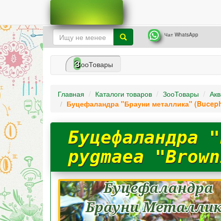
Чат WhatsApp
З
ооТовары
Главная
Каталоги товаров
ЗооТовары
Акв
Буцефаландра "Брауни металлика" (Bucepha
Буцефаландра "
pygmaea "Brown