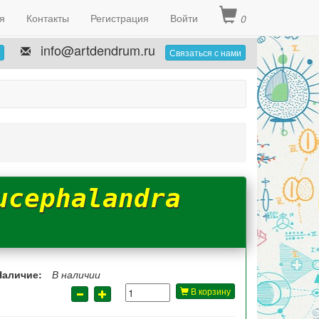
я
Контакты
Регистрация
Войти
0
info@artdendrum.ru
Связаться с нами
ucephalandra
Наличие:
В наличии
В корзину