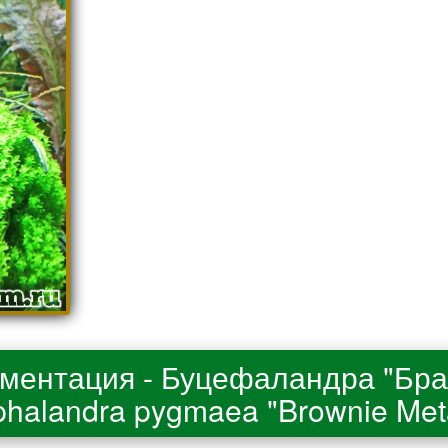
ументация - Буцефаландра "Бра
halandra pygmaea "Brownie Meta