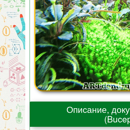
Описание, док
(Bucep