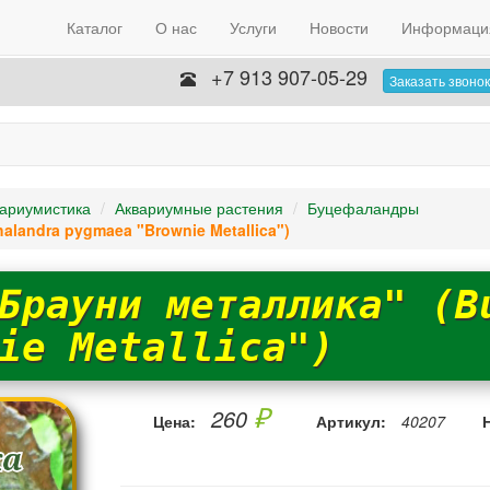
Каталог
О нас
Услуги
Новости
Информаци
+7 913 907-05-29
Заказать звонок
ариумистика
Аквариумные растения
Буцефаландры
landra pygmaea "Brownie Metallica")
Брауни металлика" (B
ie Metallica")
₽
260
Цена:
Артикул:
40207