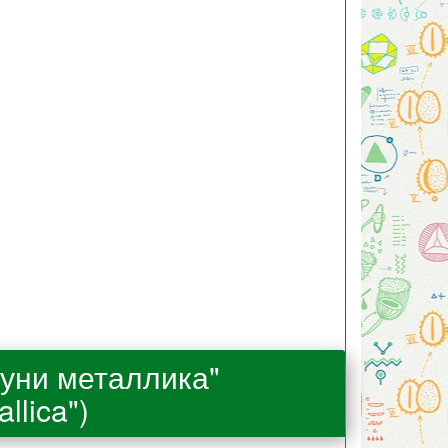
уни металлика"
llica")