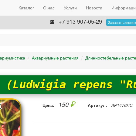
Каталог
О нас
Услуги
Новости
Информаци
+7 913 907-05-29
Заказать звонок
ариумистика
Аквариумные растения
Длинностебельные раст
 (Ludwigia repens "R
₽
150
Цена:
Артикул:
АР1476ЛС