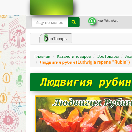
Чат WhatsApp
З
ооТовары
Главная
Каталоги товаров
ЗооТовары
Акв
Людвигия рубин (Ludwigia repens "Rubin")
Людвигия рубин