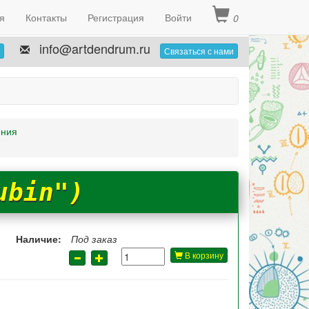
я
Контакты
Регистрация
Войти
0
info@artdendrum.ru
Связаться с нами
ения
ubin")
Наличие:
Под заказ
В корзину