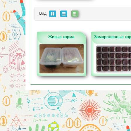
Вид
Живые корма
Замороженные ко