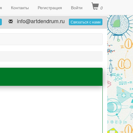
я
Контакты
Регистрация
Войти
0
info@artdendrum.ru
Связаться с нами