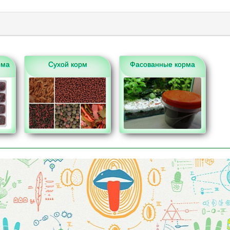
рма
Сухой корм
Фасованные корма