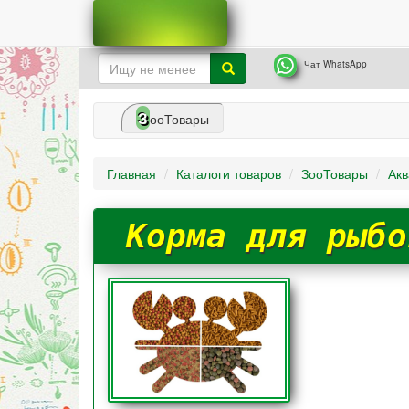
Чат WhatsApp
З
ооТовары
Главная
Каталоги товаров
ЗооТовары
Акв
Корма для рыбо