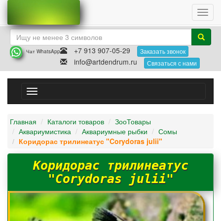
Toggl
navig
+7 913 907-05-29
Заказать звонок
Чат WhatsApp
info@artdendrum.ru
Связаться с нами
Toggle
navigation
Главная
Каталоги товаров
ЗооТовары
Аквариумистика
Аквариумные рыбки
Сомы
Коридорас трилинеатус "Corydoras julii"
Коридорас трилинеатус
"Corydoras julii"